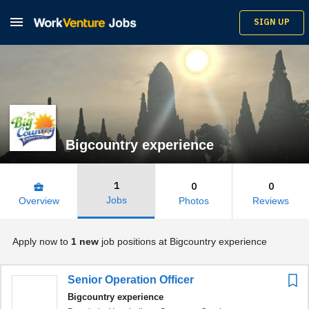

SIGN UP
Bigcountry experience
1
0
0
business_center
Jobs
Overview
Photos
Reviews
Apply now to
1 new
job positions at Bigcountry experience
Senior Operation Officer
Bigcountry experience