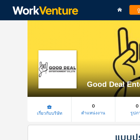
ด
Good Deal Ente
0
0
business_center
ตำแหน่งงาน
รูปภ
เกี่ยวกับบริษัท
แบบปร