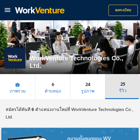

ลงทะเบียน
WorkVenture Technologies Co.,
Ltd.
25
6
24
business_center
รีวิว
ภาพรวม
ตำแหน่ง
รูปภาพ
สมัครได้ทันที
6
ตำแหน่งงานใหม่ที่ WorkVenture Technologies Co.,
Ltd.
ดูงานทั้งหมดของ WV