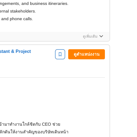
angements, and business itineraries.
ernal stakeholders.
and phone calls.
keyboard_arrow_down
ดูเพิ่มเติม
stant & Project
ดูตำแหน่งงาน
เข้ามาทำงานใกล้ชิดกับ CEO ช่วย
ผลักดันให้งานสำคัญของบริษัทเดินหน้า