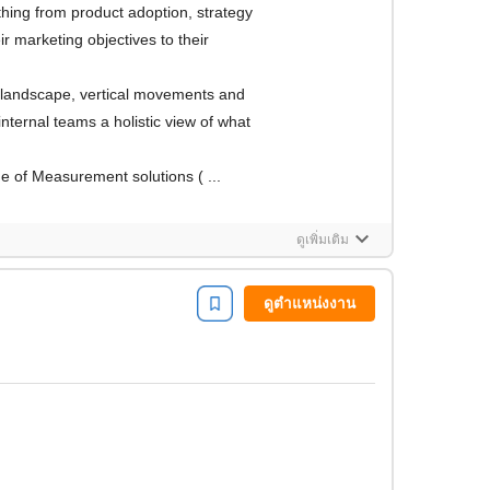
ir marketing objectives to their
 landscape, vertical movements and
 internal teams a holistic view of what
ge of Measurement solutions ( ...
keyboard_arrow_down
ดูเพิ่มเติม
ดูตำแหน่งงาน