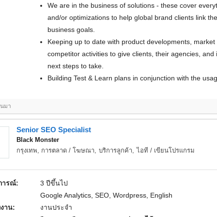
We are in the business of solutions - these cover everything from product adoption, strategy
and/or optimizations to help global brand clients link the
business goals.
Keeping up to date with product developments, market
competitor activities to give clients, their agencies, and
next steps to take.
Building Test & Learn plans in conjunction with the usa
่านมา
Senior SEO Specialist
Black Monster
กรุงเทพ,
การตลาด / โฆษณา
,
บริการลูกค้า
,
ไอที / เขียนโปรแกรม
ารณ์:
3 ปีขึ้นไป
Google Analytics, SEO, Wordpress, English
งาน:
งานประจำ