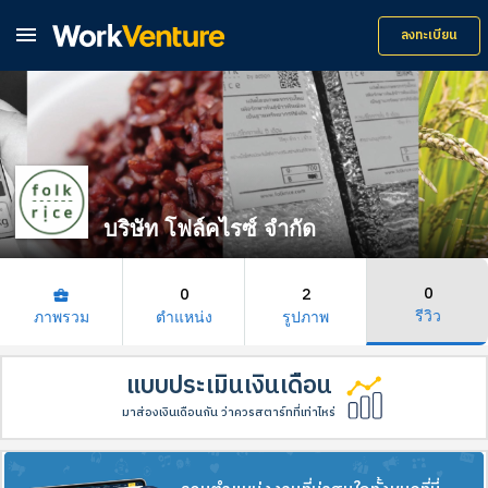

ลงทะเบียน
บริษัท โฟล์คไรซ์ จำกัด
0
0
2
business_center
รีวิว
ภาพรวม
ตำแหน่ง
รูปภาพ
แบบประเมินเงินเดือน
มาส่องเงินเดือนกัน ว่าควรสตาร์ทที่เท่าไหร่