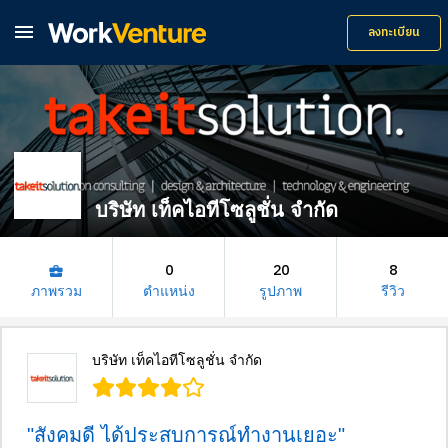

ลงทะเบียน
บริษัท เท็คไอทีโซลูชั่น จำกัด
0
20
8
business_center
ภาพรวม
ตำแหน่ง
รูปภาพ
รีวิว
บริษัท เท็คไอทีโซลูชั่น จำกัด
"สังคมดี ได้ประสบการณ์ทำงานเยอะ"