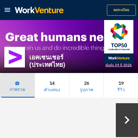

ลงทะเบียน
เอคเซนเชอร์
(ประเทศไทย)
อันดับ 39 ปี 2026
14
26
19
business_center
ภาพรวม
ตำแหน่ง
รูปภาพ
รีวิว
keyboard_arrow_right