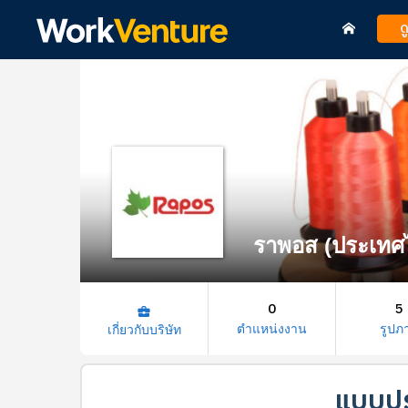
ด
ราพอส (ประเทศ
0
5
business_center
ตำแหน่งงาน
รูปภ
เกี่ยวกับบริษัท
แบบปร