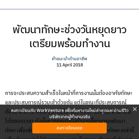
พัฒนาทักษะช่วงวันหยุดยาว
เตรียมพร้อมทำงาน
คำแนะนำด้านอาชีพ
11 April 2018
การจะประสบความสำเร็จในหน้าที่การงานนั้นต้องอาศัยทักษะ
และประสบการณ์รวมเข้าด้วยกัน แต่ในขณะที่ประสบการณ์
close
ลงทะเบียนกับ WorkVenture เพื่อค้นหางานใหม่ล่าสุดและอ่านรีวิว
ต้องอาศัยเวลาค่อยๆ สะสมไป แต่ว่าทักษะนั้นเป็นสิ่งที่ฝึกฝน
บริษัทจากผู้ทำงานจริง
ได้ตลอดเวลา ดังนั้นหากคุณยังไม่ทำงานก็สามารถพัฒนา
ลงทะเบียนเลย
ทักษะเพื่อเพิ่ม
ทักษะ
เหล่านี้ลงในเรซูเม่ ลองพัฒนาทักษะเหล่านี้