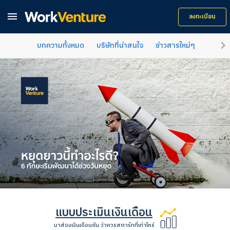

ลงทะเบียน
keyboard_arrow_right
บทความทั้งหมด
บริษัทที่น่าสนใจ
ข่าวสารใหม่ๆ
คำแนะน
แบบประเมินเงินเดือน
มาส่องเงินเดือนกัน ว่าควรสตาร์ทที่เท่าไหร่