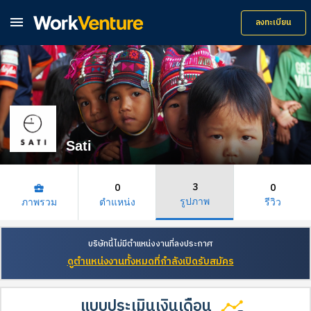

ลงทะเบียน
Sati
3
0
0
business_center
รูปภาพ
ภาพรวม
ตำแหน่ง
รีวิว
บริษัทนี้ไม่มีตำแหน่งงานที่ลงประกาศ
ดูตำแหน่งงานทั้งหมดที่กำลังเปิดรับสมัคร
แบบประเมินเงินเดือน