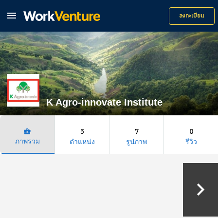

ลงทะเบียน
K Agro-innovate Institute
5
7
0
business_center
ภาพรวม
ตำแหน่ง
รูปภาพ
รีวิว
keyboard_arrow_right