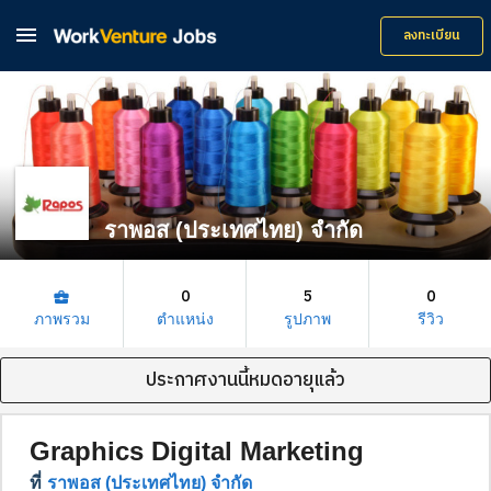

ลงทะเบียน
ราพอส (ประเทศไทย) จำกัด
0
5
0
business_center
ภาพรวม
ตำแหน่ง
รูปภาพ
รีวิว
ประกาศงานนี้หมดอายุแล้ว
Graphics Digital Marketing
ที่
ราพอส (ประเทศไทย) จำกัด