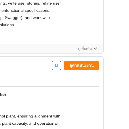
nonfunctional specifications.
.g., Swagger), and work with
olutions.
keyboard_arrow_down
ดูเพิ่มเติม
ดูตำแหน่งงาน
lish
, plant capacity, and operational