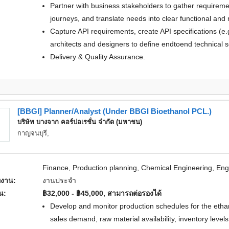
Partner with business stakeholders to gather requirements, write user stories, refine user
journeys, and translate needs into clear functional and 
Capture API requirements, create API specifications (e
architects and designers to define endtoend technical s
Delivery & Quality Assurance.
[BBGI] Planner/Analyst (Under BBGI Bioethanol PCL.)
บริษัท บางจาก คอร์ปอเรชั่น จํากัด (มหาชน)
กาญจนบุรี,
Finance, Production planning, Chemical Engineering, Eng
งาน:
งานประจำ
อน:
฿32,000 - ฿45,000, สามารถต่อรองได้
Develop and monitor production schedules for the ethanol plant, ensuring alignment with
sales demand, raw material availability, inventory levels