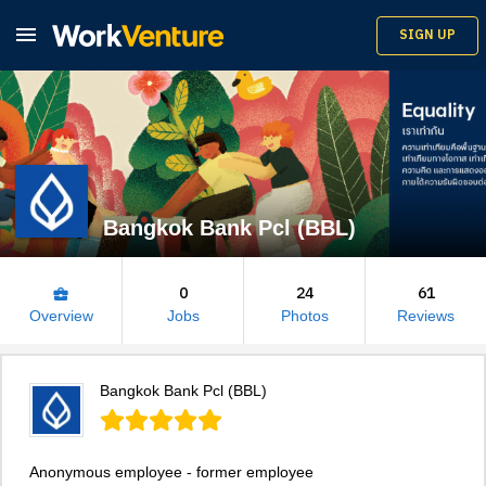

SIGN UP
Bangkok Bank Pcl (BBL)
0
24
61
business_center
Overview
Jobs
Photos
Reviews
Bangkok Bank Pcl (BBL)
Anonymous employee - former employee