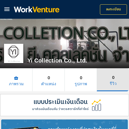

ลงทะเบียน
Yi Collection Co., Ltd.
0
0
0
business_center
รีวิว
ภาพรวม
ตำแหน่ง
รูปภาพ
แบบประเมินเงินเดือน
มาส่องเงินเดือนกัน ว่าควรสตาร์ทที่เท่าไหร่