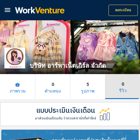

ลงทะเบียน
บริษัท อาร์พาเน็ตเกิร์ล จำกัด
0
0
5
business_center
รีวิว
ภาพรวม
ตำแหน่ง
รูปภาพ
แบบประเมินเงินเดือน
มาส่องเงินเดือนกัน ว่าควรสตาร์ทที่เท่าไหร่