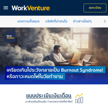

ลงทะเบียน
keyboard_arrow_right
บทความทั้งหมด
บริษัทที่น่าสนใจ
ข่าวสารใหม่ๆ
คำแนะน
แบบประเมินเงินเดือน
มาส่องเงินเดือนกัน ว่าควรสตาร์ทที่เท่าไหร่