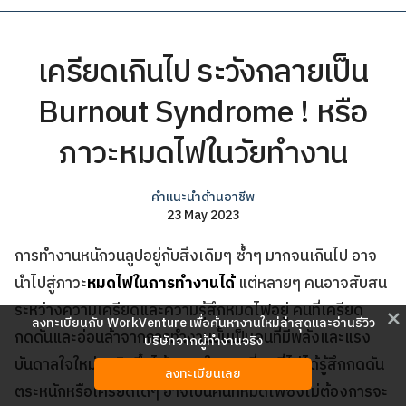
เครียดเกินไป ระวังกลายเป็น
Burnout Syndrome ! หรือ
ภาวะหมดไฟในวัยทำงาน
คำแนะนำด้านอาชีพ
23 May 2023
การทำงานหนักวนลูปอยู่กับสิ่งเดิมๆ ซ้ำๆ มากจนเกินไป อาจ
นำไปสู่ภาวะ
หมดไฟในการทำงานได้
แต่หลายๆ คนอาจสับสน
ระหว่างความเครียดและความรู้สึกหมดไฟอยู่ คนที่เครียด
close
ลงทะเบียนกับ WorkVenture เพื่อค้นหางานใหม่ล่าสุดและอ่านรีวิว
กดดันและอ่อนล้าจากการทำงานนั้นเป็นคนที่มีพลังและแรง
บริษัทจากผู้ทำงานจริง
บันดาลใจใหม่ๆ เกิดขึ้นได้เสมอ ในขณะที่คนที่ไม่ได้รู้สึกกดดัน
ลงทะเบียนเลย
ตระหนักหรือเครียดใดๆ อาจเป็นคนที่หมดไฟซึ่งไม่ต้องการจะ