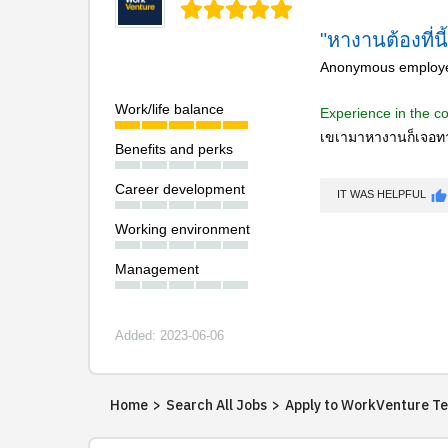
"หางานต้องที่นี้
Anonymous employe
Work/life balance
Experience in the 
เขเามาหางานก็เจอทาง
Benefits and perks
Career development
thumb_up
IT WAS HELPFUL
Working environment
Management
Added: 2023-06-06
Home
>
Search All Jobs
>
Apply to WorkVenture Tec