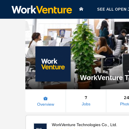
SEE ALL OPEN 
WorkVenture T
7
24
business_center
Jobs
Phot
Overview
WorkVenture Technologies Co., Ltd.