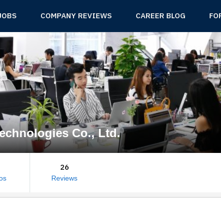
JOBS
COMPANY REVIEWS
CAREER BLOG
FO
echnologies Co., Ltd.
26
os
Reviews