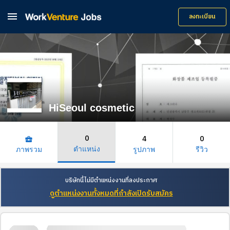

ลงทะเบียน
HiSeoul cosmetic
0
4
0
business_center
ตำแหน่ง
ภาพรวม
รูปภาพ
รีวิว
บริษัทนี้ไม่มีตำแหน่งงานที่ลงประกาศ
ดูตำแหน่งงานทั้งหมดที่กำลังเปิดรับสมัคร