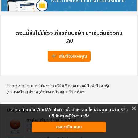
รวมตำแหน่งงานที่น่าสนใจทั้งหมดที่นี่
ตอนนี้ยังไม่มีรีวิวเกี่ยวกับบริษัท มาเริ่มต้นรีวิวกัน
เลย
add
เพิ่มรีวิวของคุณ
Home
>
หางาน
>
สมัครงาน บริษัท ฟิตเนส แอนด์ ไลฟ์สไตล์ กรุ๊ป
(ประเทศไทย) จำกัด (สำนักงานใหญ่)
>
รีวิวบริษัท
close
บริษัทที่น่าสนใจ
ลงทะเบียนกับ WorkVenture เพื่อค้นหางานใหม่ล่าสุดและอ่านรีวิว
บริษัทจากผู้ทำงานจริง
สหพัฒนพิบูล จำกัด (มหาชน)
7 ตำแหน่งที่ว่างอยู่
ลงทะเบียนเลย
7 รีวิว