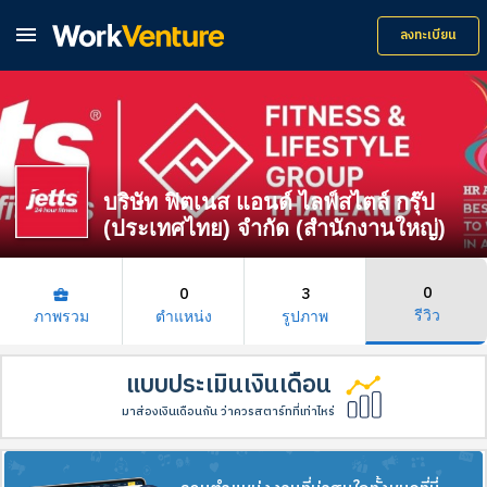

ลงทะเบียน
บริษัท ฟิตเนส แอนด์ ไลฟ์สไตล์ กรุ๊ป
(ประเทศไทย) จำกัด (สำนักงานใหญ่)
0
0
3
business_center
รีวิว
ภาพรวม
ตำแหน่ง
รูปภาพ
แบบประเมินเงินเดือน
มาส่องเงินเดือนกัน ว่าควรสตาร์ทที่เท่าไหร่