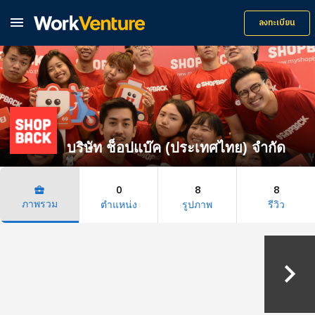

ลงทะเบียน
บริษัท ช็อปแบ๊ค (ประเทศไทย) จำกัด
0
8
8
business_center
ภาพรวม
ตำแหน่ง
รูปภาพ
รีวิว
keyboard_arrow_right