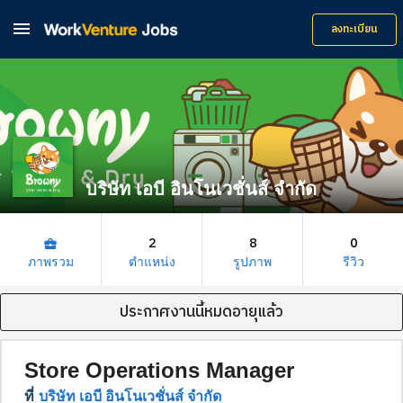

ลงทะเบียน
บริษัท เอบี อินโนเวชั่นส์ จำกัด
2
8
0
business_center
ภาพรวม
ตำแหน่ง
รูปภาพ
รีวิว
ประกาศงานนี้หมดอายุแล้ว
Store Operations Manager
ที่
บริษัท เอบี อินโนเวชั่นส์ จำกัด