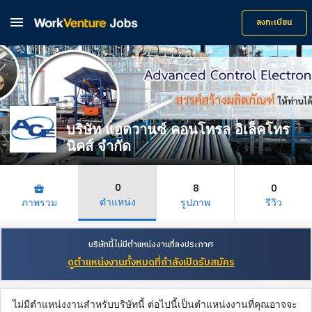

ลงทะเบียน
บริษัท แอดวานซ์ คอนโทรล อิเล็คโทร
นิคส์ จำกัด
0
8
0
business_center
ตำแหน่ง
ภาพรวม
รูปภาพ
รีวิว
บริษัทนี้ไม่มีตำแหน่งงานที่ลงประกาศ
ดูตำแหน่งงานทั้งหมดที่กำลังเปิดรับสมัคร
ไม่มีตำแหน่งงานสำหรับบริษัทนี้ ต่อไปนี้เป็นตำแหน่งงานที่คุณอาจจะ