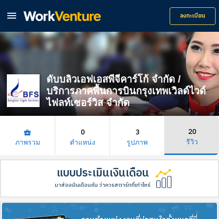

ลงทะเบียน
ดับบลิวเอฟเอสพีจีคาร์โก้ จำกัด /
บริการภาคพื้นการบินกรุงเทพเวิลด์ไวด์
ไฟลท์เซอร์วิส จำกัด
20
0
3
business_center
รีวิว
ภาพรวม
ตำแหน่ง
รูปภาพ
แบบประเมินเงินเดือน
มาส่องเงินเดือนกัน ว่าควรสตาร์ทที่เท่าไหร่