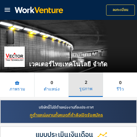

ลงทะเบียน
เวคเตอร์ไทยเทคโนโลยี จำกัด
2
0
0
business_center
รูปภาพ
ภาพรวม
ตำแหน่ง
รีวิว
บริษัทนี้ไม่มีตำแหน่งงานที่ลงประกาศ
ดูตำแหน่งงานทั้งหมดที่กำลังเปิดรับสมัคร
แบบประเมินเงินเดือน