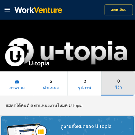

ลงทะเบียน
U-topia
0
5
2
business_center
รีวิว
ภาพรวม
ตำแหน่ง
รูปภาพ
สมัครได้ทันที
5
ตำแหน่งงานใหม่ที่ U-topia
ดูงานทั้งหมดของ U topia