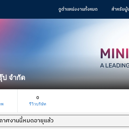
ดูตำแหน่งงานทั้งหมด
สำหรับผู
รุ๊ป จำกัด
0
าพ
รีวิวบริษัท
กาศงานนี้หมดอายุแล้ว