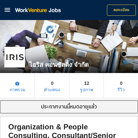

ลงทะเบียน
ไอริส คอนซัลติ้ง จำกัด
0
12
0
business_center
ภาพรวม
ตำแหน่ง
รูปภาพ
รีวิว
ประกาศงานนี้หมดอายุแล้ว
Organization & People
Consulting, Consultant/Senior