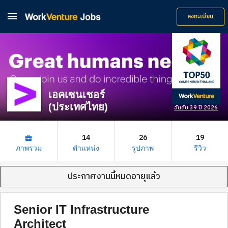

ลงทะเบียน
เอคเซนเชอร์
(ประเทศไทย)
อันดับ 39 ปี 2026
14
26
19
business_center
ภาพรวม
ตำแหน่ง
รูปภาพ
รีวิว
ประกาศงานนี้หมดอายุแล้ว
Senior IT Infrastructure
Architect