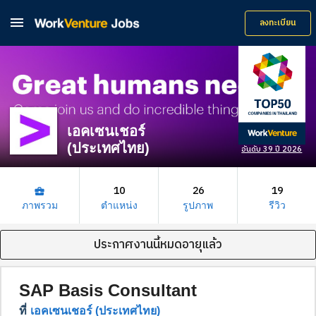

ลงทะเบียน
เอคเซนเชอร์
(ประเทศไทย)
อันดับ 39 ปี 2026
10
26
19
business_center
ภาพรวม
ตำแหน่ง
รูปภาพ
รีวิว
ประกาศงานนี้หมดอายุแล้ว
SAP Basis Consultant
ที่
เอคเซนเชอร์ (ประเทศไทย)