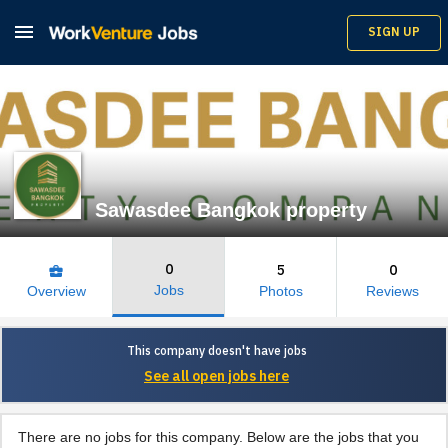

SIGN UP
Sawasdee Bangkok property
0
5
0
business_center
Jobs
Overview
Photos
Reviews
This company doesn't have jobs
See all open jobs here
There are no jobs for this company. Below are the jobs that you