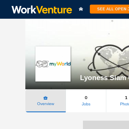
SEE ALL OPEN
Lyoness Siam C
0
1
business_center
Overview
Jobs
Phot