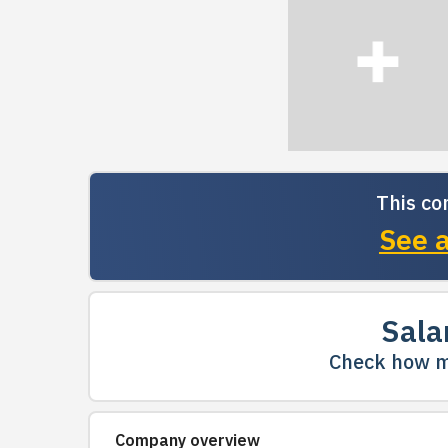
This co
See a
Sala
Check how m
Company overview