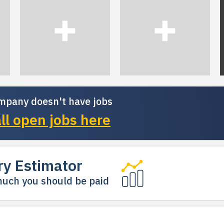
mpany doesn't have jobs
ll open jobs here
ry Estimator
uch you should be paid