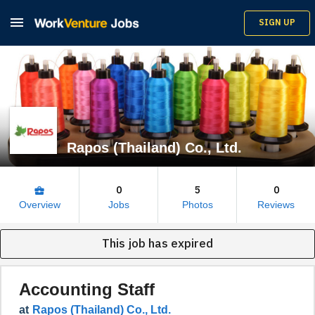

SIGN UP
Rapos (Thailand) Co., Ltd.
0
5
0
business_center
Overview
Jobs
Photos
Reviews
This job has expired
Accounting Staff
at
Rapos (Thailand) Co., Ltd.