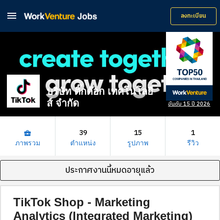

ลงทะเบียน
บริษัท ติ๊กต๊อก เทคโนโลยี
ส์ จำกัด
อันดับ 15 ปี 2026
39
15
1
business_center
ภาพรวม
ตำแหน่ง
รูปภาพ
รีวิว
ประกาศงานนี้หมดอายุแล้ว
TikTok Shop - Marketing
Analytics (Integrated Marketing)