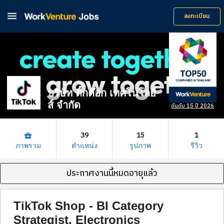

ลงทะเบียน
บริษัท ติ๊กต๊อก เทคโนโลยี
ส์ จำกัด
อันดับ 15 ปี 2026
39
15
1
business_center
ภาพรวม
ตำแหน่ง
รูปภาพ
รีวิว
ประกาศงานนี้หมดอายุแล้ว
TikTok Shop - BI Category
Strategist, Electronics