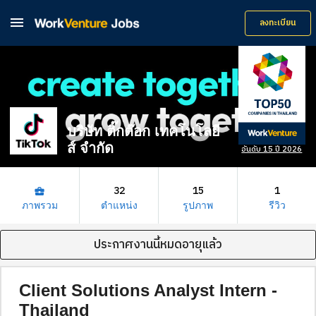

ลงทะเบียน
บริษัท ติ๊กต๊อก เทคโนโลยี
ส์ จำกัด
อันดับ 15 ปี 2026
32
15
1
business_center
ภาพรวม
ตำแหน่ง
รูปภาพ
รีวิว
ประกาศงานนี้หมดอายุแล้ว
Client Solutions Analyst Intern -
Thailand