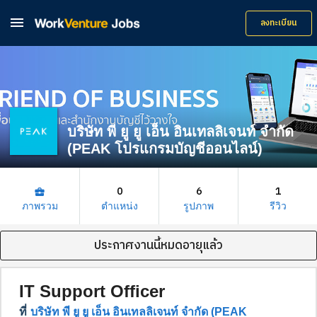

ลงทะเบียน
บริษัท พี ยู ยู เอ็น อินเทลลิเจนท์ จำกัด
(PEAK โปรแกรมบัญชีออนไลน์)
0
6
1
business_center
ภาพรวม
ตำแหน่ง
รูปภาพ
รีวิว
ประกาศงานนี้หมดอายุแล้ว
IT Support Officer
ที่
บริษัท พี ยู ยู เอ็น อินเทลลิเจนท์ จำกัด (PEAK