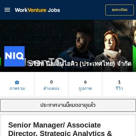

ลงทะเบียน
บริษัท นีลเส็นไอคิว (ประเทศไทย) จำกัด
0
6
1
business_center
ภาพรวม
ตำแหน่ง
รูปภาพ
รีวิว
ประกาศงานนี้หมดอายุแล้ว
Senior Manager/ Associate
Director, Strategic Analytics &