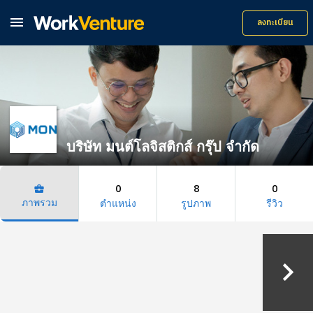

ลงทะเบียน
บริษัท มนต์โลจิสติกส์ กรุ๊ป จำกัด
0
8
0
business_center
ภาพรวม
ตำแหน่ง
รูปภาพ
รีวิว
keyboard_arrow_right