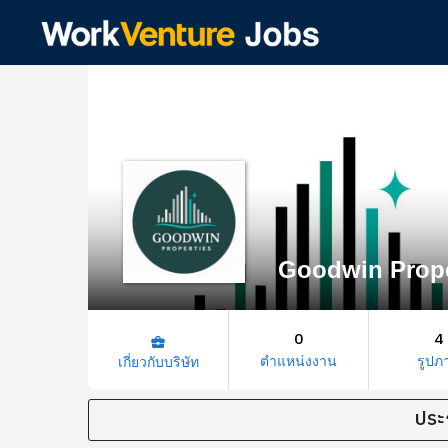
Goodwin Prope
0
4
business_center
ตำแหน่งงาน
รูปภ
เกี่ยวกับบริษัท
ประ