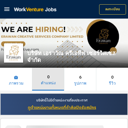

ลงทะเบียน
บริษัท เอราวัณ ครีเอทีฟ เซอร์วิสเซส
จำกัด
0
6
0
business_center
ตำแหน่ง
ภาพรวม
รูปภาพ
รีวิว
บริษัทนี้ไม่มีตำแหน่งงานที่ลงประกาศ
ดูตำแหน่งงานทั้งหมดที่กำลังเปิดรับสมัคร