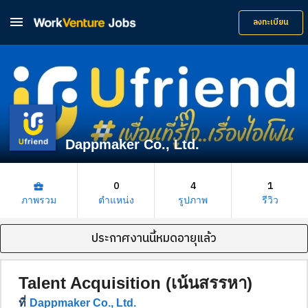

ลงทะเบียน
Dappmaker Co., Ltd.
0
4
1
business_center
ภาพรวม
ตำแหน่ง
รูปภาพ
รีวิว
ประกาศงานนี้หมดอายุแล้ว
Talent Acquisition (เน้นสรรหา)
ที่
Dappmaker Co., Ltd.