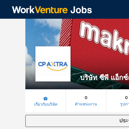
บริษัท ซีพี แอ็ก
0
0
business_center
ตำแหน่งงาน
รูปภ
เกี่ยวกับบริษัท
ประ