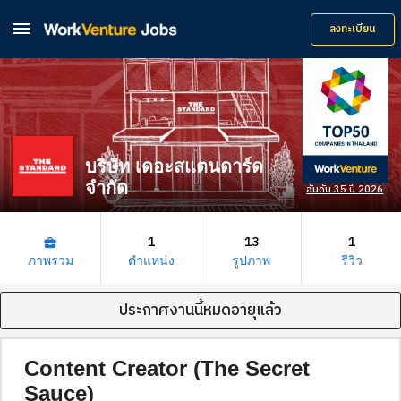

ลงทะเบียน
บริษัท เดอะสแตนดาร์ด
จำกัด
อันดับ 35 ปี 2026
1
13
1
business_center
ภาพรวม
ตำแหน่ง
รูปภาพ
รีวิว
ประกาศงานนี้หมดอายุแล้ว
Content Creator (The Secret
Sauce)