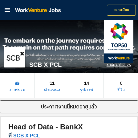

ลงทะเบียน
SCB X PCL
อันดับ 6 ปี 2026
11
14
0
business_center
ภาพรวม
ตำแหน่ง
รูปภาพ
รีวิว
ประกาศงานนี้หมดอายุแล้ว
Head of Data - BankX
ที่
SCB X PCL