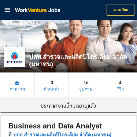

ลงทะเบียน
ปตท.สำรวจและผลิตปิโตรเลียม จำกัด
(มหาชน)
0
16
4
business_center
ภาพรวม
ตำแหน่ง
รูปภาพ
รีวิว
ประกาศงานนี้หมดอายุแล้ว
Business and Data Analyst
ที่
ปตท.สำรวจและผลิตปิโตรเลียม จำกัด (มหาชน)