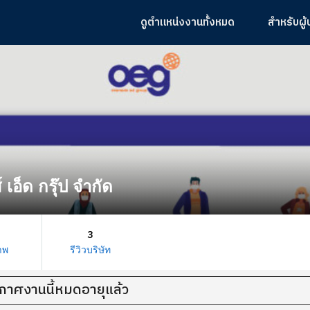
ดูตำแหน่งงานทั้งหมด
สำหรับผู
 เอ็ด กรุ๊ป จํากัด
3
าพ
รีวิวบริษัท
กาศงานนี้หมดอายุแล้ว