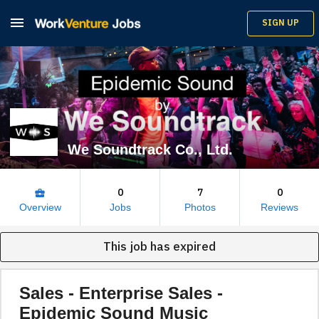

SIGN UP
We Soundtrack Co., Ltd.
0
7
0
business_center
Overview
Jobs
Photos
Reviews
This job has expired
Sales - Enterprise Sales -
Epidemic Sound Music