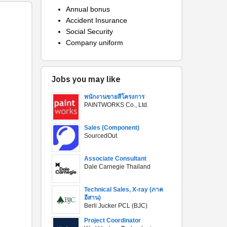
Annual bonus
Accident Insurance
Social Security
Company uniform
Jobs you may like
พนักงานขายสีโครงการ
PAINTWORKS Co., Ltd.
Sales (Component)
SourcedOut
Associate Consultant
Dale Carnegie Thailand
Technical Sales, X-ray (ภาค
อีสาน)
Berli Jucker PCL (BJC)
Project Coordinator