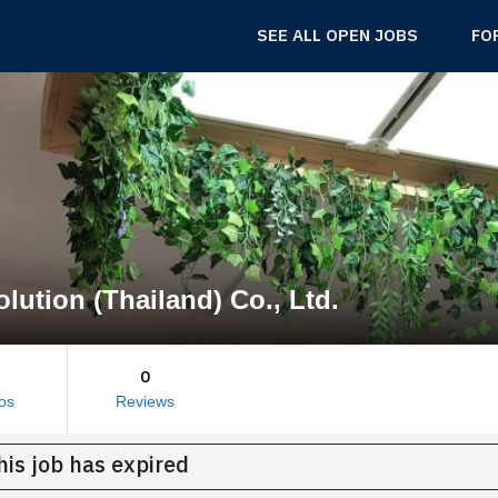
SEE ALL OPEN JOBS
FO
lution (Thailand) Co., Ltd.
0
os
Reviews
his job has expired